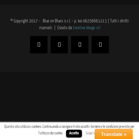
© Copyright 2017 - Blue on Blues s.r.l. - p. Iva 06256661213 | Tutti i diritti
riservati | Creato da
Creative Image srl
Facebook
Twitter
Instagram
Email
Questo sito utilizza i cookies. Continuando a navigare il sito accetti i termini e le condizioni previste per
l'utilizzo dei cookie.
Accetto
Scopri di più
Translate »